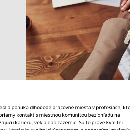
eolia ponúka dlhodobé pracovné miesta v profesiách, kt
priamy kontakt s miestnou komunitou bez ohľadu na
ajúcu kariéru, vek alebo zázemie. Sú to práve kvalitní
ci, ktorí nás svojimi skúsenosťami a odbornými znalosť