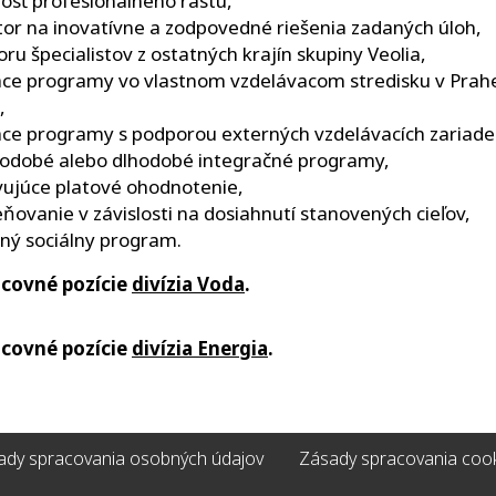
sť profesionálneho rastu,
tor na inovatívne a zodpovedné riešenia zadaných úloh,
ru špecialistov z ostatných krajín skupiny Veolia,
ace programy vo vlastnom vzdelávacom stredisku v Prahe
,
ace programy s podporou externých vzdelávacích zariade
odobé alebo dlhodobé integračné programy,
ujúce platové ohodnotenie,
ovanie v závislosti na dosiahnutí stanovených cieľov,
tný sociálny program.
acovné pozície
divízia Voda
.
acovné pozície
divízia Energia
.
ady spracovania osobných údajov
Zásady spracovania coo