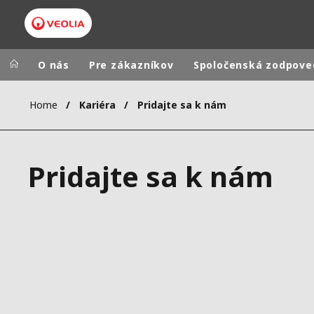
O nás
Pre zákazníkov
Spoločenská zodpove
Home
Kariéra
Pridajte sa k nám
Veolia Group
In the wo
AFRICA - MID
VEOLIA.COM
Pridajte sa k nám
ASIA
CAMPUS
AUSTRALIA 
FOUNDATION
INSTITUTE