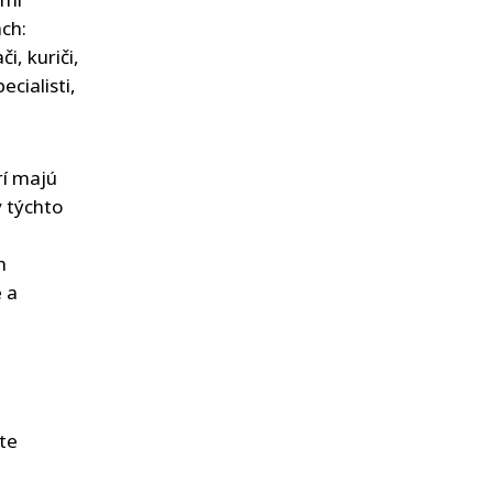
ch:
či, kuriči,
ecialisti,
rí majú
 týchto
h
e a
te