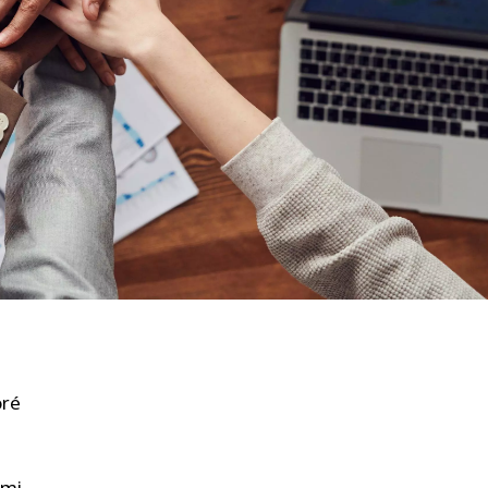
WATER TECHNOLOGIES
oré
ami