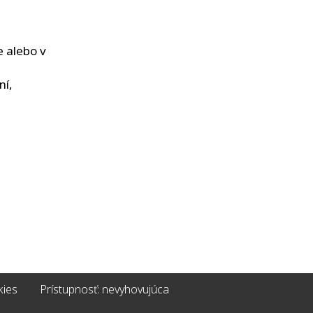
 alebo v
ní,
kies
Prístupnosť: nevyhovujúca