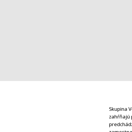
Skupina V
zahŕňajú 
predchádz
zamestnan