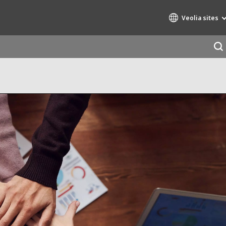
Veolia sites
Specialty Brands
AIR QUALITY
ENGINEERING & CONSULTING
HAZARDOUS WASTE EUROPE
INDUSTRIES GLOBAL SOLUTIONS
NUCLEAR SOLUTIONS
OFIS
SEDE BENELUX
VEOLIA AGRICULTURE