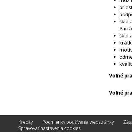
možno
pries
podpo
školi
Paríži
školi
krátk
motiv
odmeň
kvali
Voľné pr
Voľné pr
Kredity
Podmienky používania webstránky
Zás
Spravovať nastavenia cookies