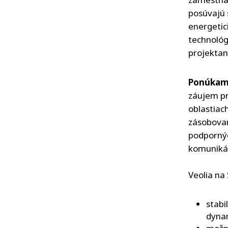
posúvajú 
energetici,
technológo
projektant
Ponúkame
záujem pr
oblastiac
zásobovan
podpornýc
komunikác
Veolia na
stabi
dynam