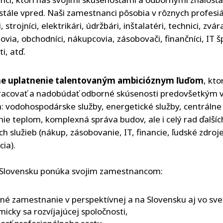
stále vpred. Naši zamestnanci pôsobia v rôznych profesiá
 strojníci, elektrikári, údržbári, inštalatéri, technici, zvára
via, obchodníci, nákupcovia, zásobovači, finančníci, IT šp
i, atď.
 uplatnenie talentovaným ambicióznym ľuďom
, kto
acovať a nadobúdať odborné skúsenosti predovšetkým v
h: vodohospodárske služby, energetické služby, centrálne
ie teplom, komplexná správa budov, ale i celý rad ďalšíc
h služieb (nákup, zásobovanie, IT, financie, ľudské zdroj
ia).
 Slovensku ponúka svojim zamestnancom:
lné zamestnanie v perspektívnej a na Slovensku aj vo sve
icky sa rozvíjajúcej spoločnosti,