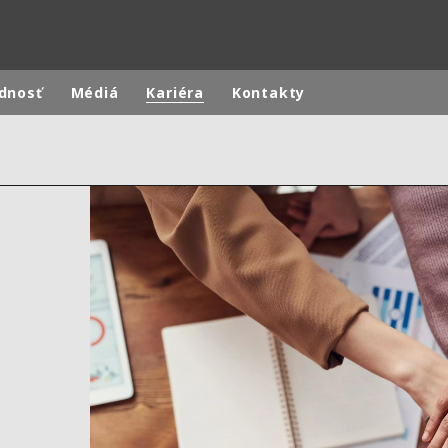
dnosť
Médiá
Kariéra
Kontakty
rld
DLE EAST
EUROPE
LATIN AMERICA
AND NEW ZEALAND
NORTH AMERICA