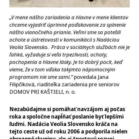
„V mene nášho zariadenia a hlavne v mene klientov
chceme vyjadriť úprimné poďakovanie za splnenie
nášho vianočného priania. Veľmi sme sa potešili
ochote a ústretovosti v komunikácii s Nadáciou
Veolia Slovensko. Práca v sociálnych službách nie je
ľahká, vyžaduje si veľa trpezlivosti, ochoty,
pochopenia a hlavne lásky. Je to dobrý pocit, keď
vieme, že v tom vďaka takýmto nápomocným
programom nie sme sami.“
povedala Jana
Filipčíková, riaditeľka zariadenia pre seniorov
DOMOV PRI KAŠTIELI, n. o.
Nezabúdajme si pomáhať navzájom aj počas
roka a spoločne napĺňať poslanie byť lepšími
ľuďmi. Nadácia Veolia Slovensko kráča na
tejto ceste už od roku 2006 a podporila nielen
ohrozené skupiny, ale aj športový rozvoj,