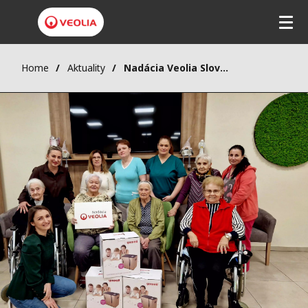
Home
Aktuality
Nadácia Veolia Slovensko zabezpečila príjemné Vianoce v Leviciach a v Žiari nad Hronom