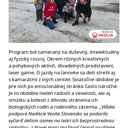
Program bol zameraný na duševný, intelektuálny
aj fyzický rozvoj. Okrem rôznych kreatívnych
a pohybových aktivít, divadelných predstavení,
laser game, či jazdy na lanovke sa deti stretli aj
s kamarátmi z iných centier. Sviatočné obdobie je
pre nich po emocionálnej stránke často náročné.
Je to obdobie nielen radosti a veselosti, ale aj
smútku a bolesti z dôvodu stránenia ich
biologických rodín a rodinného zázemia. „
Vďaka
podpore Nadácie Veolia Slovensko sa podarilo
vyčariť deťom úsmev na tvári ich bezprostrednou
radosťou, z ktorej majú možnosť čerpať pozitívne