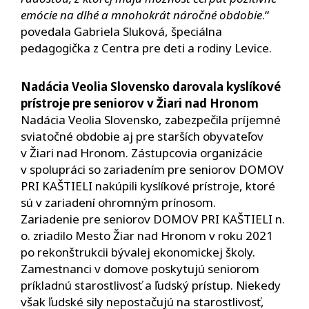
emócie na dlhé a mnohokrát náročné obdobie
.“
povedala Gabriela Sluková, špeciálna
pedagogička z Centra pre deti a rodiny Levice.
Nadácia Veolia Slovensko darovala kyslíkové
prístroje pre seniorov v Žiari nad Hronom
Nadácia Veolia Slovensko, zabezpečila príjemné
sviatočné obdobie aj pre starších obyvateľov
v Žiari nad Hronom. Zástupcovia organizácie
v spolupráci so zariadením pre seniorov DOMOV
PRI KAŠTIELI nakúpili kyslíkové prístroje, ktoré
sú v zariadení ohromným prínosom.
Zariadenie pre seniorov DOMOV PRI KAŠTIELI n.
o. zriadilo Mesto Žiar nad Hronom v roku 2021
po rekonštrukcii bývalej ekonomickej školy.
Zamestnanci v domove poskytujú seniorom
príkladnú starostlivosť a ľudský prístup. Niekedy
však ľudské sily nepostačujú na starostlivosť,