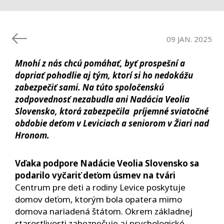
09 JAN. 2025
Mnohí z nás chcú pomáhať, byť prospešní a
dopriať pohodlie aj tým, ktorí si ho nedokážu
zabezpečiť sami. Na túto spoločenskú
zodpovednosť nezabudla ani Nadácia Veolia
Slovensko, ktorá zabezpečila príjemné sviatočné
obdobie deťom v Leviciach a seniorom v Žiari nad
Hronom.
Vďaka podpore Nadácie Veolia Slovensko sa
podarilo vyčariť deťom úsmev na tvári
Centrum pre deti a rodiny Levice poskytuje
domov deťom, ktorým bola opatera mimo
domova nariadená štátom. Okrem základnej
starostlivosti zabezpečuje aj psychologické,